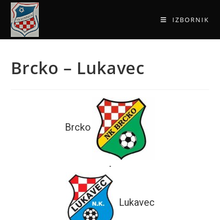
IZBORNIK
Brcko – Lukavec
Brcko
-
Lukavec