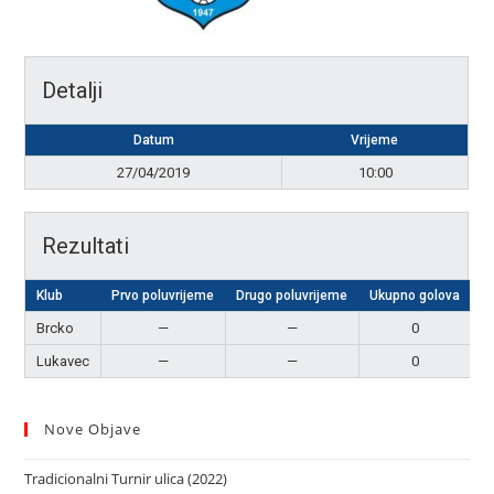
Detalji
Datum
Vrijeme
27/04/2019
10:00
Rezultati
Klub
Prvo poluvrijeme
Drugo poluvrijeme
Ukupno golova
Brcko
—
—
0
N
Lukavec
—
—
0
N
Nove Objave
Tradicionalni Turnir ulica (2022)