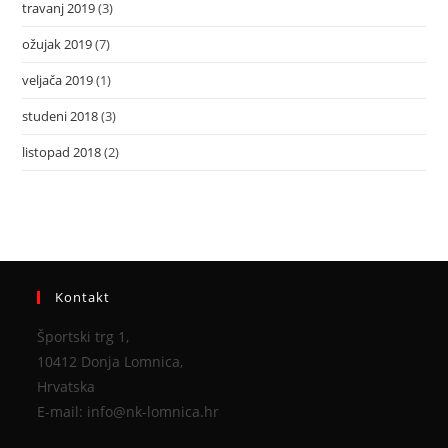
travanj 2019
(3)
ožujak 2019
(7)
veljača 2019
(1)
studeni 2018
(3)
listopad 2018
(2)
Kontakt
Športski trg 1,
10412 Donja Lomnica,
Hrvatska
E-mail: info@nk-lomnica.hr