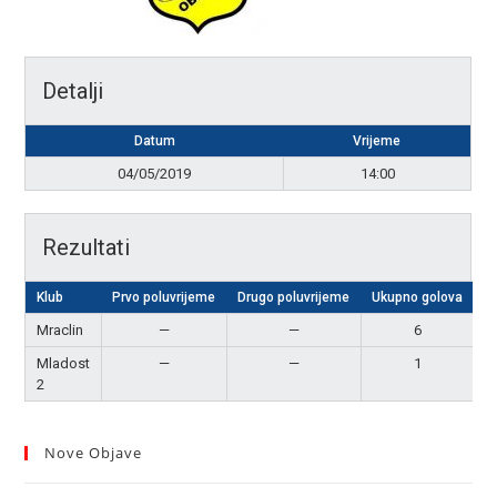
Detalji
Datum
Vrijeme
04/05/2019
14:00
Rezultati
Klub
Prvo poluvrijeme
Drugo poluvrijeme
Ukupno golova
R
Mraclin
—
—
6
P
Mladost
—
—
1
2
Nove Objave