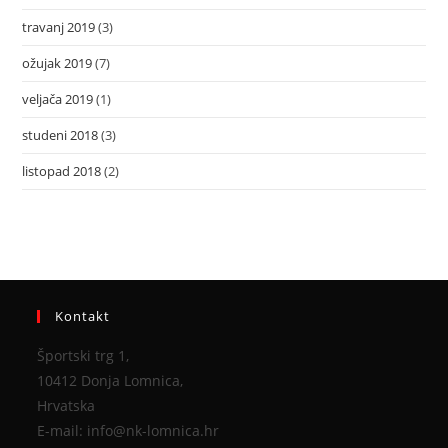
travanj 2019
(3)
ožujak 2019
(7)
veljača 2019
(1)
studeni 2018
(3)
listopad 2018
(2)
Kontakt
Športski trg 1,
10412 Donja Lomnica,
Hrvatska
E-mail: info@nk-lomnica.hr