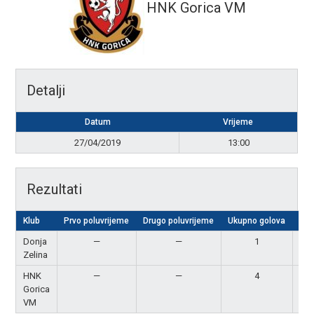
HNK Gorica VM
Detalji
Datum
Vrijeme
27/04/2019
13:00
Rezultati
Klub
Prvo poluvrijeme
Drugo poluvrijeme
Ukupno golova
Rez
Donja
—
—
1
P
Zelina
HNK
—
—
4
Po
Gorica
VM