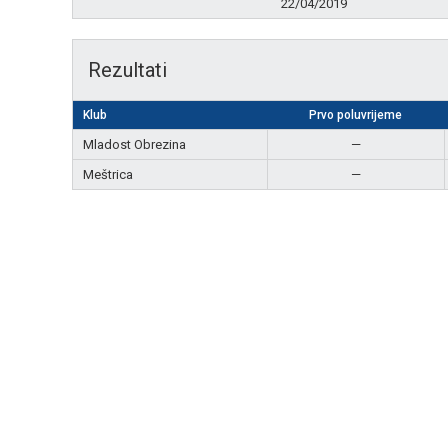
22/04/2019
Rezultati
Klub
Prvo poluvrijeme
Mladost Obrezina
—
Meštrica
—