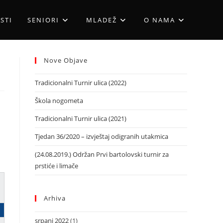
STI
SENIORI
MLADEŽ
O NAMA
Nove Objave
Tradicionalni Turnir ulica (2022)
Škola nogometa
Tradicionalni Turnir ulica (2021)
Tjedan 36/2020 – izvještaj odigranih utakmica
(24.08.2019.) Održan Prvi bartolovski turnir za
prstiće i limače
Arhiva
srpanj 2022
(1)