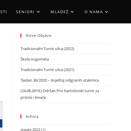
STI
SENIORI
MLADEŽ
O NAMA
Nove Objave
Tradicionalni Turnir ulica (2022)
Škola nogometa
Tradicionalni Turnir ulica (2021)
Tjedan 36/2020 – izvještaj odigranih utakmica
(24.08.2019.) Održan Prvi bartolovski turnir za
prstiće i limače
Arhiva
srpanj 2022
(1)