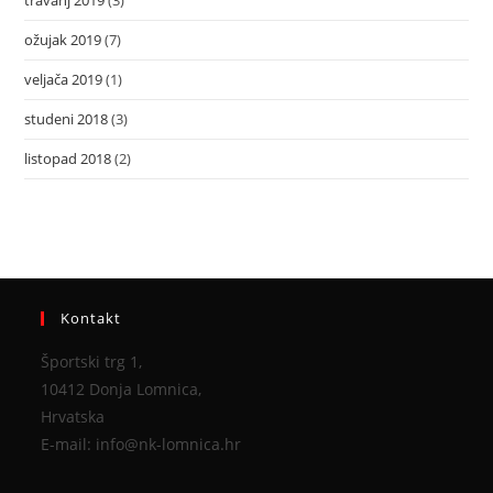
travanj 2019
(3)
ožujak 2019
(7)
veljača 2019
(1)
studeni 2018
(3)
listopad 2018
(2)
Kontakt
Športski trg 1,
10412 Donja Lomnica,
Hrvatska
E-mail: info@nk-lomnica.hr