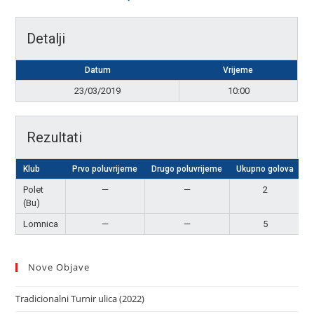
Detalji
Datum
Vrijeme
23/03/2019
10:00
Rezultati
Klub
Prvo poluvrijeme
Drugo poluvrijeme
Ukupno golova
R
Polet
—
—
2
(Bu)
Lomnica
—
—
5
P
Nove Objave
Tradicionalni Turnir ulica (2022)