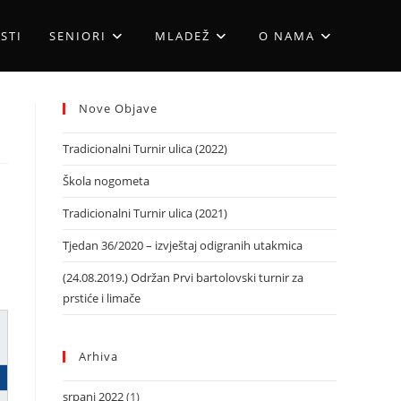
STI
SENIORI
MLADEŽ
O NAMA
Nove Objave
Tradicionalni Turnir ulica (2022)
Škola nogometa
Tradicionalni Turnir ulica (2021)
Tjedan 36/2020 – izvještaj odigranih utakmica
(24.08.2019.) Održan Prvi bartolovski turnir za
prstiće i limače
Arhiva
srpanj 2022
(1)