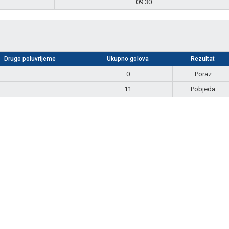
09:30
Drugo poluvrijeme
Ukupno golova
Rezultat
—
0
Poraz
—
11
Pobjeda