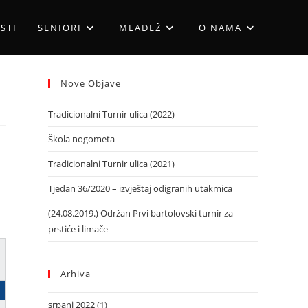
STI
SENIORI
MLADEŽ
O NAMA
Nove Objave
Tradicionalni Turnir ulica (2022)
Škola nogometa
Tradicionalni Turnir ulica (2021)
Tjedan 36/2020 – izvještaj odigranih utakmica
(24.08.2019.) Održan Prvi bartolovski turnir za
prstiće i limače
Arhiva
srpanj 2022
(1)