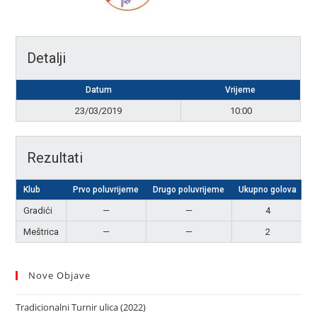
Detalji
Datum
Vrijeme
23/03/2019
10:00
Rezultati
Klub
Prvo poluvrijeme
Drugo poluvrijeme
Ukupno golova
R
Gradići
—
—
4
P
Meštrica
—
—
2
Nove Objave
Tradicionalni Turnir ulica (2022)