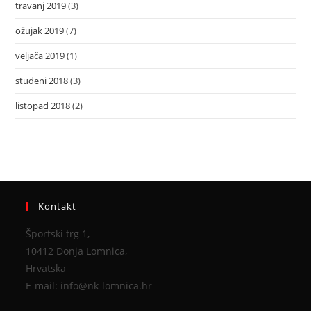
travanj 2019
(3)
ožujak 2019
(7)
veljača 2019
(1)
studeni 2018
(3)
listopad 2018
(2)
Kontakt
Športski trg 1,
10412 Donja Lomnica,
Hrvatska
E-mail: info@nk-lomnica.hr