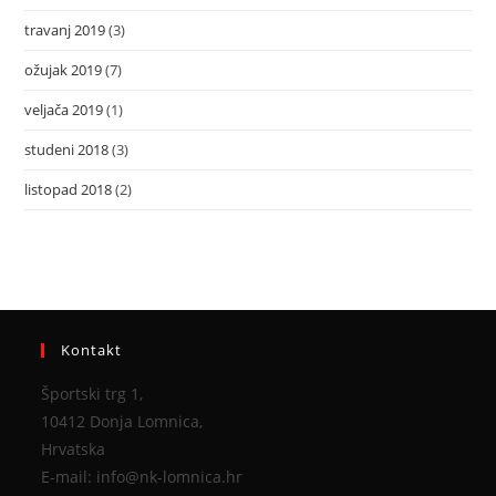
travanj 2019
(3)
ožujak 2019
(7)
veljača 2019
(1)
studeni 2018
(3)
listopad 2018
(2)
Kontakt
Športski trg 1,
10412 Donja Lomnica,
Hrvatska
E-mail: info@nk-lomnica.hr