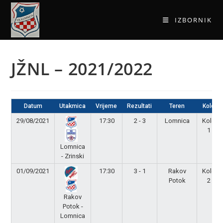
IZBORNIK
JŽNL – 2021/2022
Datum
Utakmica
Vrijeme
Rezultati
Teren
Kolo
29/08/2021
17:30
2 - 3
Lomnica
Kolo
1
Lomnica
- Zrinski
01/09/2021
17:30
3 - 1
Rakov
Kolo
Potok
2
Rakov
Potok -
Lomnica